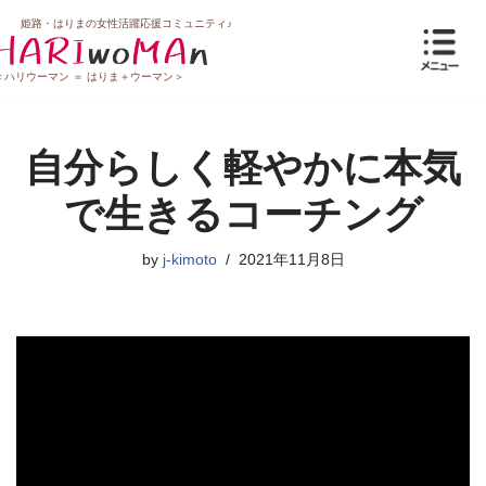
姫路・はりまの女性活躍応援コミュニティ♪
コ
＜ハリウーマン ＝ はりま＋ウーマン＞
ン
テ
ン
自分らしく軽やかに本気
ツ
へ
で生きるコーチング
ス
キ
by
j-kimoto
2021年11月8日
ッ
プ