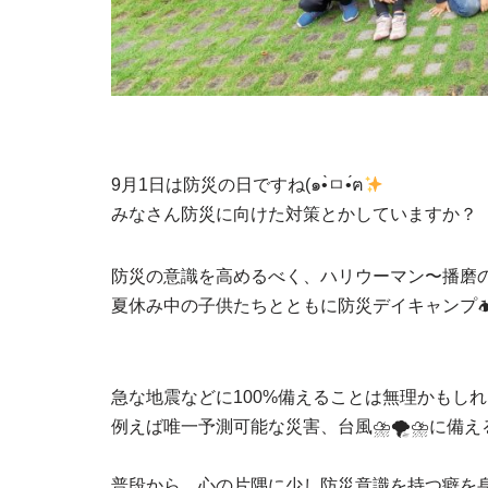
9月1日は防災の日ですね(๑•̀ㅁ•́ฅ
みなさん防災に向けた対策とかしていますか？
防災の意識を高めるべく、ハリウーマン〜播磨
夏休み中の子供たちとともに防災デイキャンプ
急な地震などに100%備えることは無理かもし
例えば唯一予測可能な災害、台風⛈🌪⛈に備え
普段から、心の片隅に少し防災意識を持つ癖を