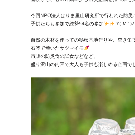
今回NPO法人はりま里山研究所で行われた防災
子供たちも参加で総勢54名の参加
ヾ(
´∀｀
)ﾉ
自然の木材を使っての秘密基地作りや、空き缶
石釜で焼いたサツマイモ
市販の防災食の試食などなど、
盛り沢山の内容で大人も子供も楽しめる企画で