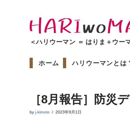
コ
ン
テ
ン
＜ハリウーマン ＝ はりま＋ウー
ツ
へ
ホーム
ハリウーマンとは
ス
キ
ッ
プ
［8月報告］防災
by
j-kimoto
2023年9月1日