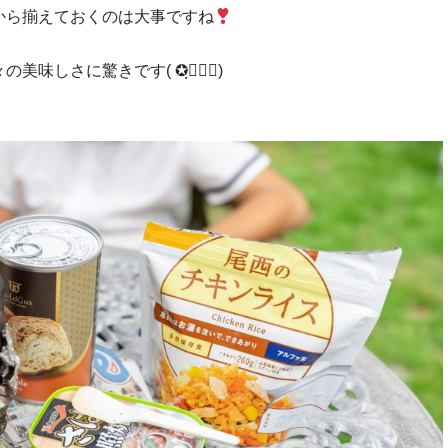
から揃えておくのは大事ですね
味しさに驚きです( ✪ฺ╻✪ฺ)