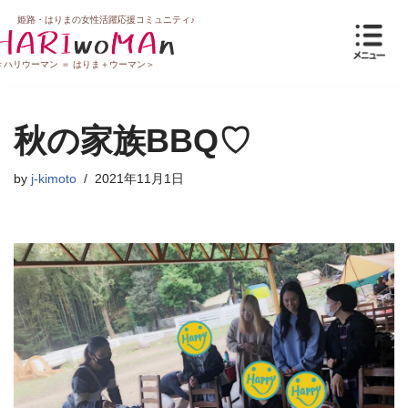
姫路・はりまの女性活躍応援コミュニティ♪
コ
＜ハリウーマン ＝ はりま＋ウーマン＞
ン
テ
ン
秋の家族BBQ♡
ツ
へ
ス
by
j-kimoto
2021年11月1日
キ
ッ
プ